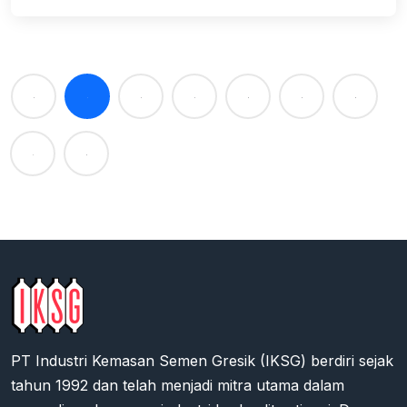
1
2
3
4
5
6
7
PT Industri Kemasan Semen Gresik (IKSG) berdiri sejak
tahun 1992 dan telah menjadi mitra utama dalam