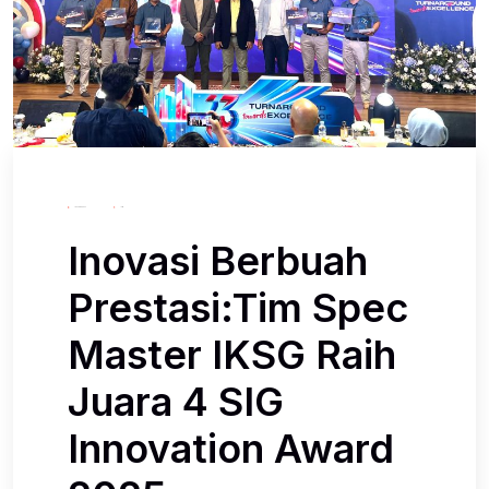
January 8, 2026
Iksg
Inovasi Berbuah
Prestasi:Tim Spec
Master IKSG Raih
Juara 4 SIG
Innovation Award