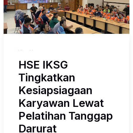
April 9, 2026
Iksg
HSE IKSG
Tingkatkan
Kesiapsiagaan
Karyawan Lewat
Pelatihan Tanggap
Darurat