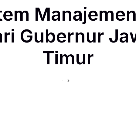
stem Manajemen
ari Gubernur Ja
Timur
Home
Blog Single