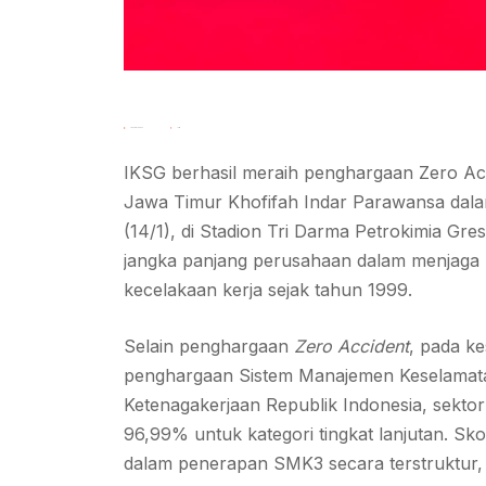
January 15, 2026
Iksg
IKSG berhasil meraih penghargaan Zero Ac
Jawa Timur Khofifah Indar Parawansa dala
(14/1), di Stadion Tri Darma Petrokimia Gre
jangka panjang perusahaan dalam menjaga k
kecelakaan kerja sejak tahun 1999.
Selain penghargaan
Zero Accident
, pada k
penghargaan Sistem Manajemen Keselamata
Ketenagakerjaan Republik Indonesia, sekto
96,99% untuk kategori tingkat lanjutan. Sko
dalam penerapan SMK3 secara terstruktur, t