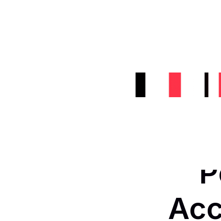
Bula
P
Acc