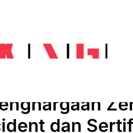
n K3 Nasional 
IKSG Terima
enghargaan Ze
ident dan Sertif