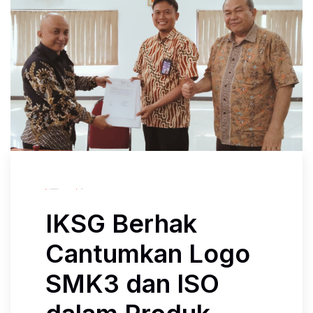
November 24, 2024
Iksg
IKSG Berhak
Cantumkan Logo
SMK3 dan ISO